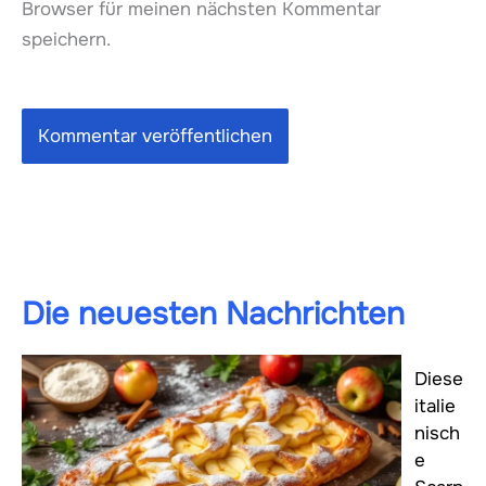
Browser für meinen nächsten Kommentar
speichern.
Die neuesten Nachrichten
Diese
italie
nisch
e