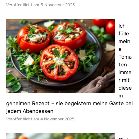
5 November 2025
Ich
fülle
mein
e
Toma
ten
imme
r mit
diese
m
geheimen Rezept – sie begeistern meine Gäste bei
jedem Abendessen
4 November 2025