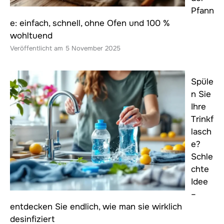
Pfann
e: einfach, schnell, ohne Ofen und 100 %
wohltuend
5 November 2025
Spüle
n Sie
Ihre
Trinkf
lasch
e?
Schle
chte
Idee
–
entdecken Sie endlich, wie man sie wirklich
desinfiziert