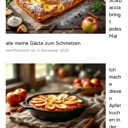
Scarp
accia
bring
t
jedes
Mal
alle meine Gäste zum Schmelzen
5 November 2025
Ich
mach
e
diese
n
Apfel
kuch
en in
der