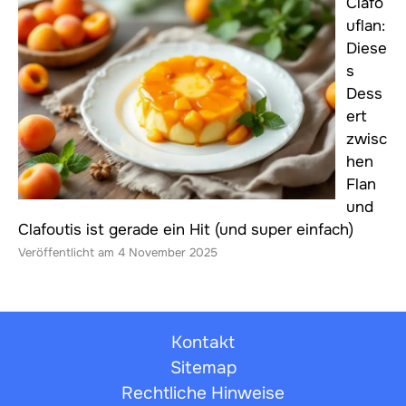
Clafo
uflan:
Diese
s
Dess
ert
zwisc
hen
Flan
und
Clafoutis ist gerade ein Hit (und super einfach)
4 November 2025
Kontakt
Sitemap
Rechtliche Hinweise