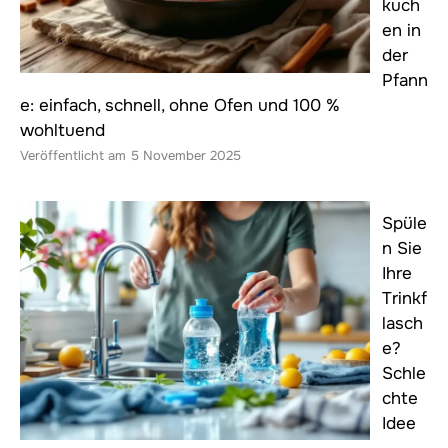
kuch
en in
der
Pfann
e: einfach, schnell, ohne Ofen und 100 %
wohltuend
5 November 2025
Spüle
n Sie
Ihre
Trinkf
lasch
e?
Schle
chte
Idee