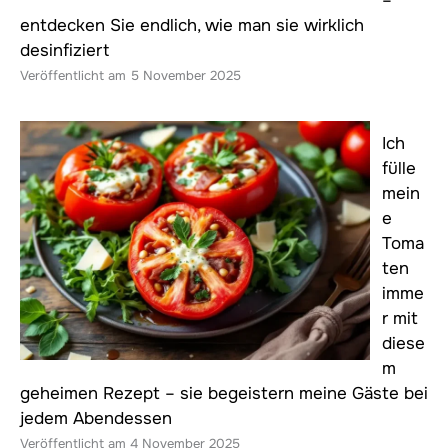
–
entdecken Sie endlich, wie man sie wirklich
desinfiziert
5 November 2025
Ich
fülle
mein
e
Toma
ten
imme
r mit
diese
m
geheimen Rezept – sie begeistern meine Gäste bei
jedem Abendessen
4 November 2025